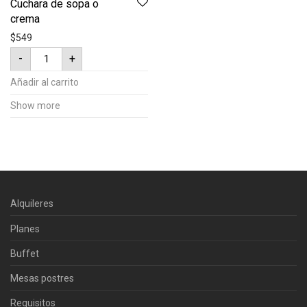
Cuchara de sopa o
crema
$
549
Cuchara
-
+
de
sopa
o
Añadir al carrito
crema
cantidad
Show more
Alquileres
Planes
Buffet
Mesas postres
Requisitos