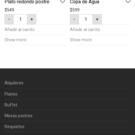
Plato redondo postre
Copa de Agua
$
549
$
599
Plato
Copa
-
+
-
+
redondo
de
postre
Agua
cantidad
cantidad
Añadir al carrito
Añadir al carrito
Show more
Show more
Alquileres
Planes
Buffet
Mesas postres
Requisitos