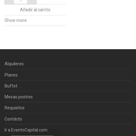
pan
-
Añadir al carrito
Paneras
para
Show more
menaje
de
servicio
cantidad
Alquileres
Planes
Buffet
Mesas postres
Requisitos
Contácto
Ir a EventoCapital.com