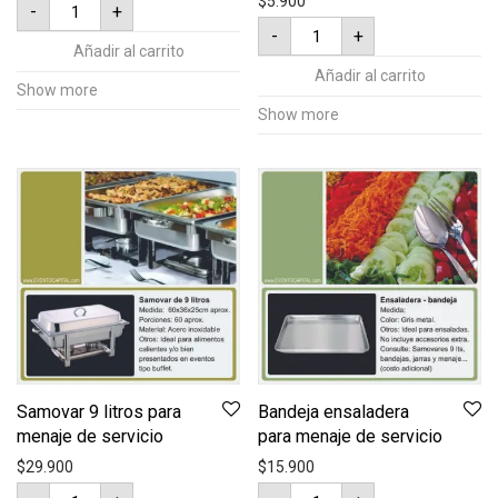
$
5.900
-
+
de
Pala
servicio
-
+
y
plástica
Añadir al carrito
sierra
para
para
Añadir al carrito
Meseros
ponqué
Show more
cantidad
-
Show more
Cuchillo
para
Torta
cantidad
Samovar 9 litros para
Bandeja ensaladera
menaje de servicio
para menaje de servicio
$
29.900
$
15.900
Samovar
Bandeja