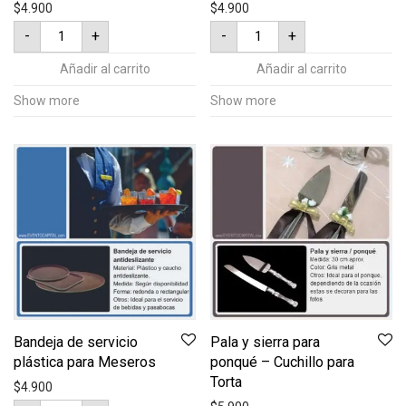
$
4.900
$
4.900
Jarra
Hielera
-
+
-
+
de
con
agua
pinza
en
para
Añadir al carrito
Añadir al carrito
cristal
menaje
para
de
Show more
Show more
menaje
servicio
de
cantidad
servicio
cantidad
Bandeja de servicio
Pala y sierra para
plástica para Meseros
ponqué – Cuchillo para
Torta
$
4.900
Bandeja