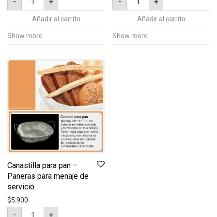
-
+
-
+
9
ensaladera
litros
para
para
menaje
Añadir al carrito
Añadir al carrito
menaje
de
de
servicio
Show more
Show more
servicio
cantidad
cantidad
Canastilla para pan –
Paneras para menaje de
servicio
$
5.900
Canastilla
-
+
para