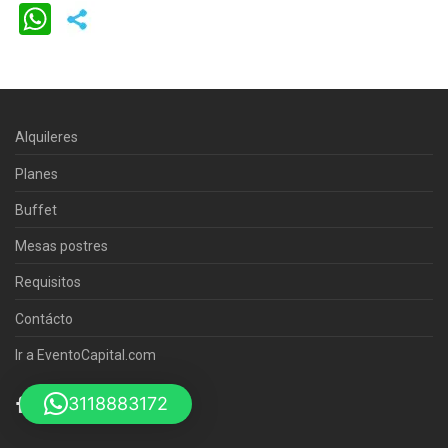
WhatsApp
Alquileres
Planes
Buffet
Mesas postres
Requisitos
Contácto
Ir a EventoCapital.com
3118883172