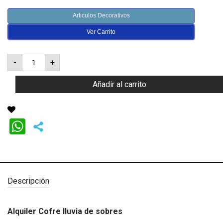
Articulos Decorativos
Ver Carrito
Cofre
-
+
lluvia
de
sobres
Añadir al carrito
cantidad
WhatsApp
Descripción
Alquiler Cofre lluvia de sobres