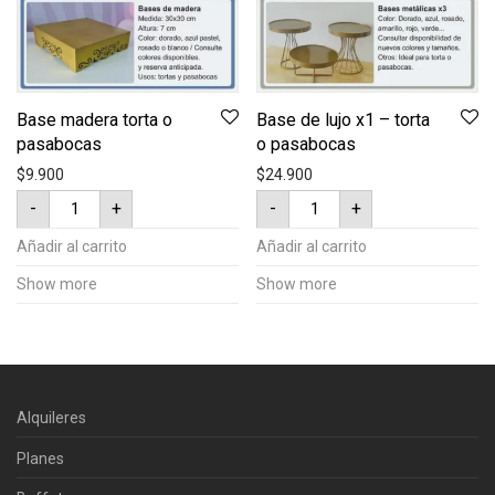
Base madera torta o
Base de lujo x1 – torta
pasabocas
o pasabocas
$
9.900
$
24.900
Base
Base
-
+
-
+
madera
de
torta
lujo
o
x1
Añadir al carrito
Añadir al carrito
pasabocas
-
cantidad
torta
Show more
Show more
o
pasabocas
cantidad
Alquileres
Planes