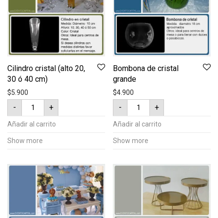
Cilindro cristal (alto 20,
Bombona de cristal
30 ó 40 cm)
grande
$
5.900
$
4.900
Cilindro
Bombona
-
+
-
+
cristal
de
(alto
cristal
20,
grande
Añadir al carrito
Añadir al carrito
30
cantidad
ó
Show more
Show more
40
cm)
cantidad