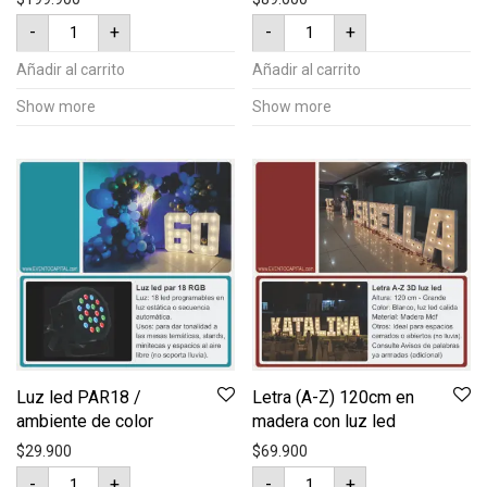
Aviso
Extensión
-
+
-
+
letras
bombillos
(AMOR)
10mts
120cm
-
Añadir al carrito
Añadir al carrito
luz
15
led
bombillos
Show more
Show more
cantidad
cantidad
Luz led PAR18 /
Letra (A-Z) 120cm en
ambiente de color
madera con luz led
$
29.900
$
69.900
Luz
Letra
-
+
-
+