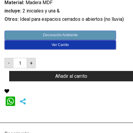
Material:
Madera MDF
incluye:
2 iniciales y una &
Otros:
Ideal para espacios cerrados o abiertos (no lluvia)
Decoración Ambiente
Ver Carrito
Letras
-
+
iniciales
novios
x3
Añadir al carrito
(A
&
Z)
120
cm
luz
WhatsApp
cantidad