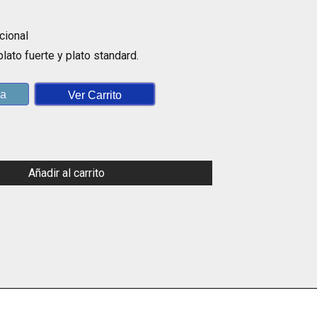
cional
plato fuerte y plato standard.
la
Ver Carrito
Añadir al carrito
App