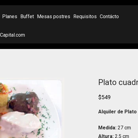
Planes
Buffet
Mesas postres
Requisitos
Contácto
oCapital.com
Plato cuad
$
549
Alquiler de Plat
Medida:
27 cm
Altura:
2.5 cm