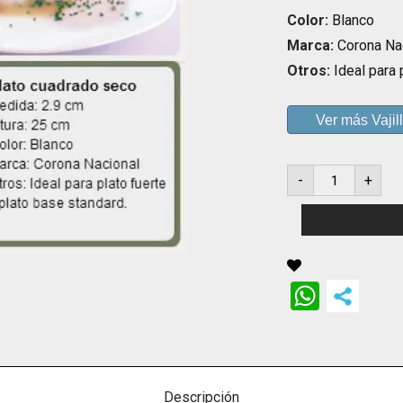
Color:
Blanco
Marca:
Corona Na
Otros:
Ideal para 
Ver más Vajil
Plato
-
+
cuadrado
seco
cantidad
Whats
Descripción