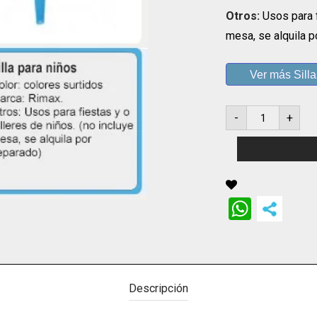
Otros:
Usos para f
mesa, se alquila p
Ver más Silla
Silla
-
+
para
niños
de
colores
cantidad
Whats
Descripción