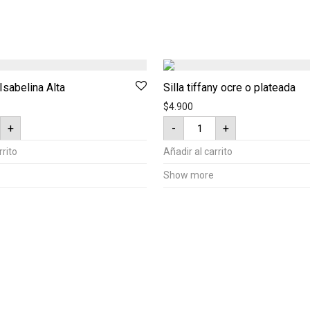
 Isabelina Alta
Silla tiffany ocre o plateada
$
4.900
Silla
+
-
+
tiffany
na
ocre
o
rrito
Añadir al carrito
ad
plateada
cantidad
Show more