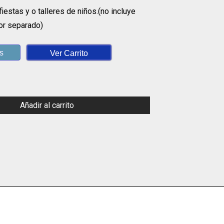
iestas y o talleres de niños.(no incluye
or separado)
s
Ver Carrito
Añadir al carrito
App