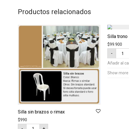
Productos relacionados
Silla trono
$
99.900
Silla
-
trono
Isabeli
Alta
Añadir al ca
cantid
Show more
Silla sin brazos o rimax
$
990
Silla
-
+