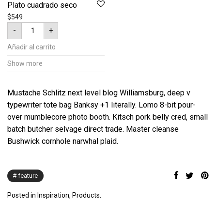
Plato cuadrado seco
$
549
Plato
-
+
cuadrado
seco
cantidad
Añadir al carrito
Show more
Mustache Schlitz next level blog Williamsburg, deep v
typewriter tote bag Banksy +1 literally. Lomo 8-bit pour-
over mumblecore photo booth. Kitsch pork belly cred, small
batch butcher selvage direct trade. Master cleanse
Bushwick cornhole narwhal plaid.
feature
Posted in
Inspiration
,
Products
.