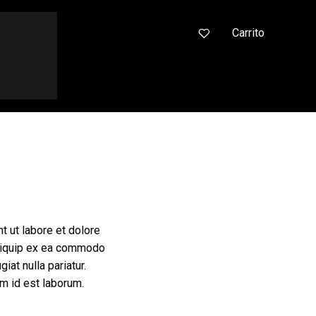
0
Carrito
t ut labore et dolore
 aliquip ex ea commodo
iat nulla pariatur.
im id est laborum.