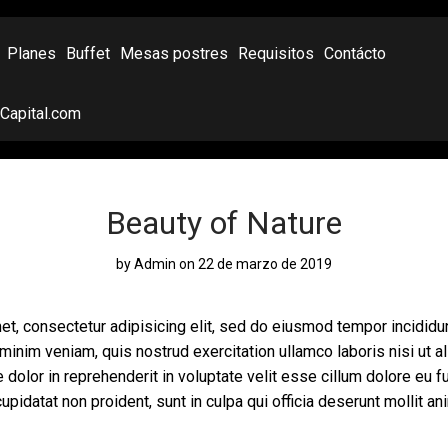
Planes
Buffet
Mesas postres
Requisitos
Contácto
oCapital.com
Beauty of Nature
by
Admin
on 22 de marzo de 2019
t, consectetur adipisicing elit, sed do eiusmod tempor incididun
minim veniam, quis nostrud exercitation ullamco laboris nisi ut
 dolor in reprehenderit in voluptate velit esse cillum dolore eu fug
pidatat non proident, sunt in culpa qui officia deserunt mollit an